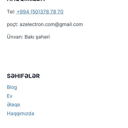
Tel:
+994 (50)378 78 70
poçt: azelectron.com@gmail.com
Ünvan: Bakı şəhəri
SƏHIFƏLƏR
Blog
Ev
Əlaqə
Haqqımızda