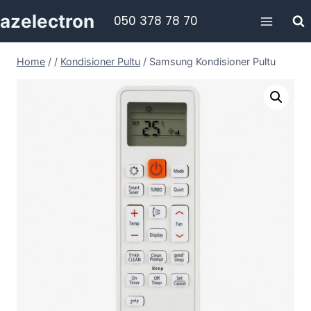
Skip
azelectron
050 378 78 70
to
content
Home
/
/
Kondisioner Pultu
/
Samsung Kondisioner Pultu