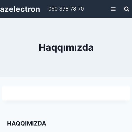
Skip
azelectron
050 378 78 70
to
content
Haqqımızda
HAQQIMIZDA