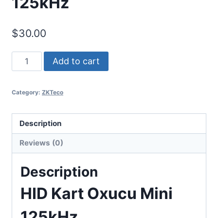
125kHz
$
30.00
HID
Add to cart
Kart
Oxucu
Category:
ZKTeco
Mini
125kHz
quantity
Description
Reviews (0)
Description
HID Kart Oxucu Mini
125kHz