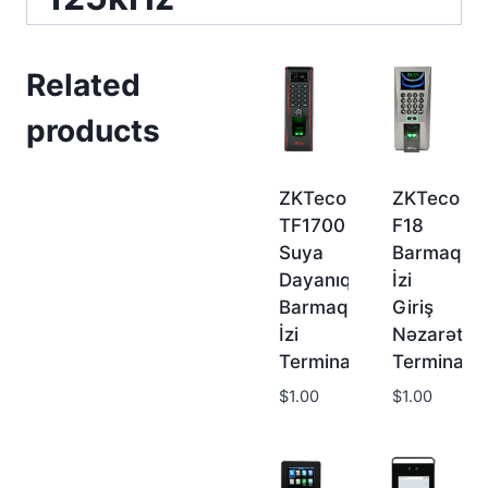
Related
products
ZKTeco
ZKTeco
TF1700
F18
Suya
Barmaq
Dayanıqlı
İzi
Barmaq
Giriş
İzi
Nəzarət
Terminalı
Terminalı
$
1.00
$
1.00