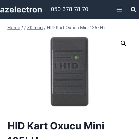
Skip
azelectron
050 378 78 70
to
content
Home
/
/
ZKTeco
/
HID Kart Oxucu Mini 125kHz
HID Kart Oxucu Mini