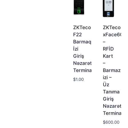
ZKTeco
ZKTeco
F22
xFace600
Barmaq
–
İzi
RFİD
Giriş
Kart
Nəzarət
–
Terminalı
Barmaz
izi –
$
1.00
Üz
Tanıma
Giriş
Nəzarət
Terminalı
$
600.00